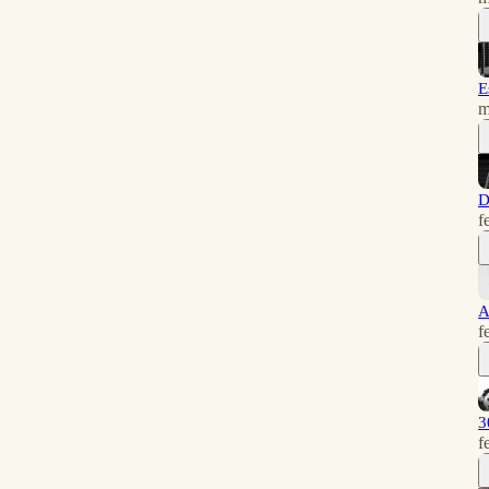
E
m
D
f
A
f
3
f