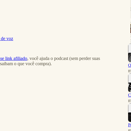
 de voz
se link afiliado
, você ajuda o podcast (sem perder suas
 saibam o que você compra).
O
m
C
m
P
m