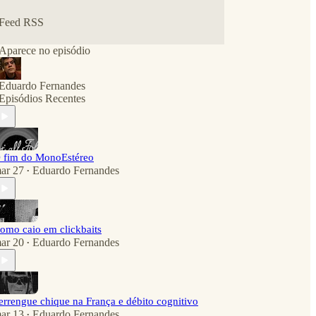
Feed RSS
Aparece no episódio
Eduardo Fernandes
Episódios Recentes
 fim do MonoEstéreo
ar 27
Eduardo Fernandes
•
omo caio em clickbaits
ar 20
Eduardo Fernandes
•
errengue chique na França e débito cognitivo
ar 13
Eduardo Fernandes
•