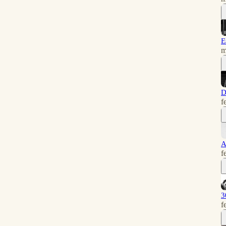
E
m
D
f
A
f
3
f