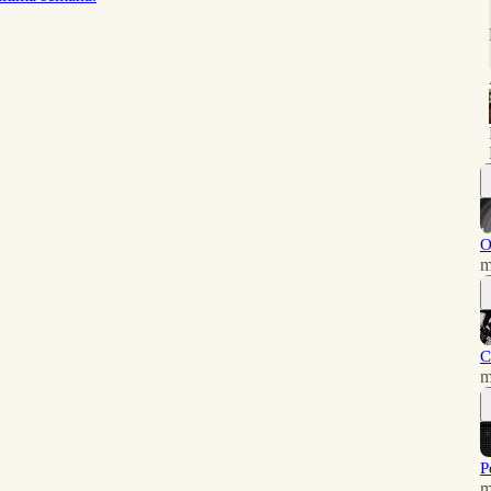
O
m
C
m
P
m