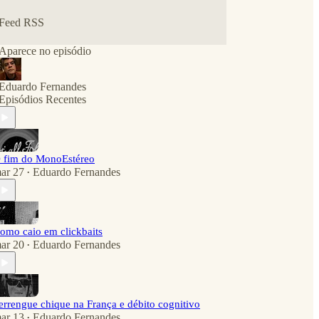
Feed RSS
Aparece no episódio
Eduardo Fernandes
Episódios Recentes
 fim do MonoEstéreo
ar 27
Eduardo Fernandes
•
omo caio em clickbaits
ar 20
Eduardo Fernandes
•
errengue chique na França e débito cognitivo
ar 13
Eduardo Fernandes
•