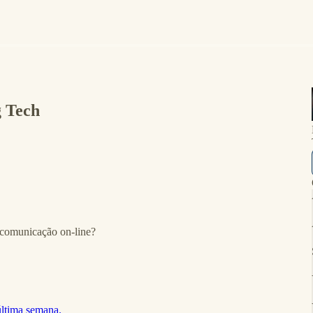
g Tech
 comunicação on-line?
última semana.