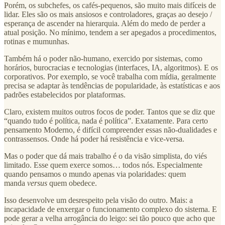
Porém, os subchefes, os cafés-pequenos, são muito mais difíceis de
lidar. Eles são os mais ansiosos e controladores, graças ao desejo /
esperança de ascender na hierarquia. Além do medo de perder a
atual posição. No mínimo, tendem a ser apegados a procedimentos,
rotinas e mumunhas.
Também há o poder não-humano, exercido por sistemas, como
horários, burocracias e tecnologias (interfaces, IA, algoritmos). E os
corporativos. Por exemplo, se você trabalha com mídia, geralmente
precisa se adaptar às tendências de popularidade, às estatísticas e aos
padrões estabelecidos por plataformas.
Claro, existem muitos outros focos de poder. Tantos que se diz que
“quando tudo é política, nada é política”. Exatamente. Para certo
pensamento Moderno, é difícil compreender essas não-dualidades e
contrassensos. Onde há poder há resistência e vice-versa.
Mas o poder que dá mais trabalho é o da visão simplista, do viés
limitado. Esse quem exerce somos… todos nós. Especialmente
quando pensamos o mundo apenas via polaridades: quem
manda
versus
quem obedece.
Isso desenvolve um desrespeito pela visão do outro. Mais: a
incapacidade de enxergar o funcionamento complexo do sistema. E
pode gerar a velha arrogância do leigo: sei tão pouco que acho que