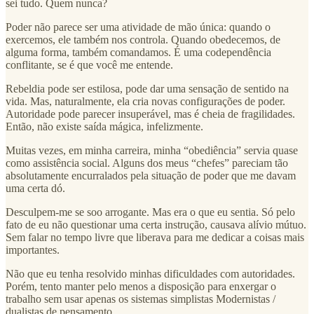
sei tudo. Quem nunca?
Poder não parece ser uma atividade de mão única: quando o
exercemos, ele também nos controla. Quando obedecemos, de
alguma forma, também comandamos. É uma codependência
conflitante, se é que você me entende.
Rebeldia pode ser estilosa, pode dar uma sensação de sentido na
vida. Mas, naturalmente, ela cria novas configurações de poder.
Autoridade pode parecer insuperável, mas é cheia de fragilidades.
Então, não existe saída mágica, infelizmente.
Muitas vezes, em minha carreira, minha “obediência” servia quase
como assistência social. Alguns dos meus “chefes” pareciam tão
absolutamente encurralados pela situação de poder que me davam
uma certa dó.
Desculpem-me se soo arrogante. Mas era o que eu sentia. Só pelo
fato de eu não questionar uma certa instrução, causava alívio mútuo.
Sem falar no tempo livre que liberava para me dedicar a coisas mais
importantes.
Não que eu tenha resolvido minhas dificuldades com autoridades.
Porém, tento manter pelo menos a disposição para enxergar o
trabalho sem usar apenas os sistemas simplistas Modernistas /
dualistas de pensamento.