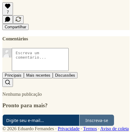
7
Compartilhar
Comentários
Principais
Mais recentes
Discussões
Nenhuma publicação
Pronto para mais?
Inscreva-se
© 2026 Eduardo Fernandes
·
Privacidade
∙
Termos
∙
Aviso de coleta