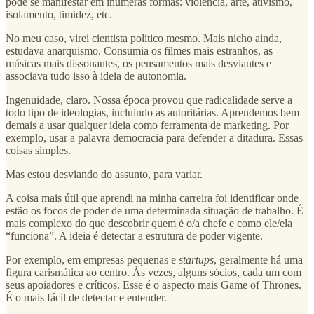
pode se manifestar em inúmeras formas: violência, arte, ativismo,
isolamento, timidez, etc.
No meu caso, virei cientista político mesmo. Mais nicho ainda,
estudava anarquismo. Consumia os filmes mais estranhos, as
músicas mais dissonantes, os pensamentos mais desviantes e
associava tudo isso à ideia de autonomia.
Ingenuidade, claro. Nossa época provou que radicalidade serve a
todo tipo de ideologias, incluindo as autoritárias. Aprendemos bem
demais a usar qualquer ideia como ferramenta de marketing. Por
exemplo, usar a palavra democracia para defender a ditadura. Essas
coisas simples.
Mas estou desviando do assunto, para variar.
A coisa mais útil que aprendi na minha carreira foi identificar onde
estão os focos de poder de uma determinada situação de trabalho. É
mais complexo do que descobrir quem é o/a chefe e como ele/ela
“funciona”. A ideia é detectar a estrutura de poder vigente.
Por exemplo, em empresas pequenas e
startups
, geralmente há uma
figura carismática ao centro. Às vezes, alguns sócios, cada um com
seus apoiadores e críticos. Esse é o aspecto mais Game of Thrones.
É o mais fácil de detectar e entender.