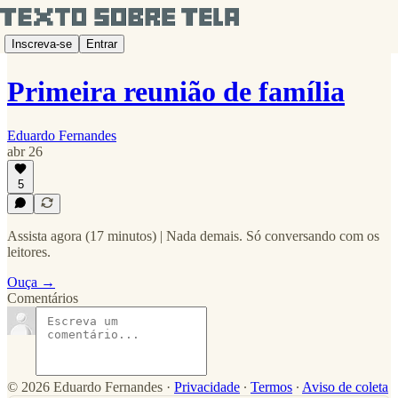
Inscreva-se
Entrar
Primeira reunião de família
Eduardo Fernandes
abr 26
5
Assista agora (17 minutos) | Nada demais. Só conversando com os
leitores.
Ouça →
Comentários
© 2026 Eduardo Fernandes
·
Privacidade
∙
Termos
∙
Aviso de coleta