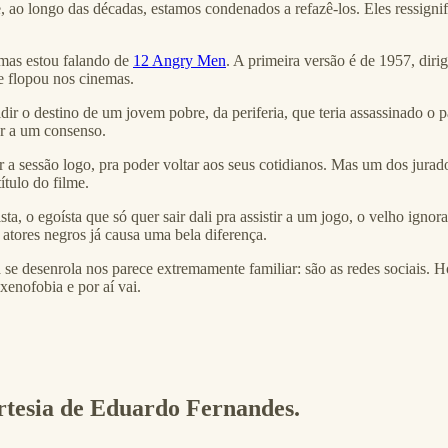
e, ao longo das décadas, estamos condenados a refazê-los. Eles ressign
as estou falando de
12 Angry Men
. A primeira versão é de 1957, di
ue flopou nos cinemas.
 o destino de um jovem pobre, da periferia, que teria assassinado o p
ar a um consenso.
a sessão logo, pra poder voltar aos seus cotidianos. Mas um dos jurado
ítulo do filme.
ta, o egoísta que só quer sair dali pra assistir a um jogo, o velho igno
do atores negros já causa uma bela diferença.
e desenrola nos parece extremamente familiar: são as redes sociais. H
 xenofobia e por aí vai.
ortesia de Eduardo Fernandes.