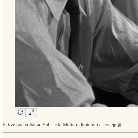
É, tive que voltar ao Substack. Motivo: diminuir custos. 🤷🏽