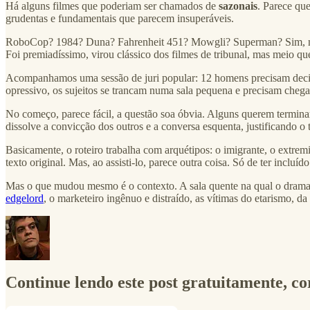
Há alguns filmes que poderiam ser chamados de
sazonais
. Parece qu
grudentas e fundamentais que parecem insuperáveis.
RoboCop? 1984? Duna? Fahrenheit 451? Mowgli? Superman? Sim, m
Foi premiadíssimo, virou clássico dos filmes de tribunal, mas meio q
Acompanhamos uma sessão de juri popular: 12 homens precisam decidir
opressivo, os sujeitos se trancam numa sala pequena e precisam cheg
No começo, parece fácil, a questão soa óbvia. Alguns querem terminar 
dissolve a convicção dos outros e a conversa esquenta, justificando o t
Basicamente, o roteiro trabalha com arquétipos: o imigrante, o extremis
texto original. Mas, ao assisti-lo, parece outra coisa. Só de ter incluí
Mas o que mudou mesmo é o contexto. A sala quente na qual o drama s
edgelord
, o marketeiro ingênuo e distraído, as vítimas do etarismo, da
Continue lendo este post gratuitamente, c