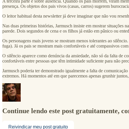
A terceira parte é sobre ausência. Quando os pais morrem, viram memóri
presença. Os objetos dos pais vivos (casas, carros) sugerem burocraci
O leitor habitual desta newsletter já deve imaginar que não vou resen
Nas duas primeiras histórias, Jarmusch insiste em mostrar situações n
parede. Dois segundos de cena e os filhos já estão em pânico ou ente
Os personagens mais jovens se mostram menos tolerantes ao silêncio.
fuga). Já os pais se mostram mais confortáveis e até compassivos com 
O silêncio aparece como denúncia da ansiedade, não só da falta de c
confortáveis entre pessoas que têm intimidade suficiente para não prec
Jarmusch poderia ter demonstrado igualmente a falta de comunicação p
extremos. Há momentos até em que parecemos apenas grunhir juntos, 
Continue lendo este post gratuitamente, c
Reivindicar meu post gratuito