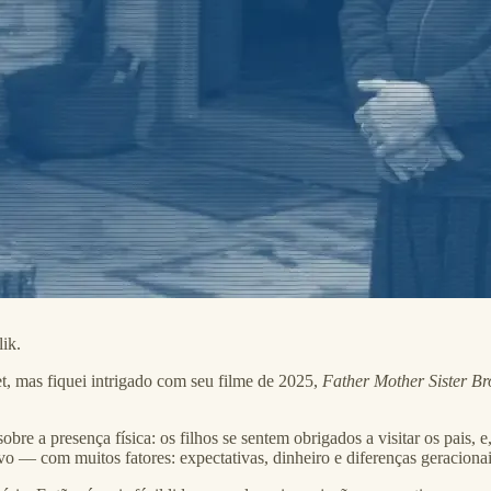
ik.
t, mas fiquei intrigado com seu filme de 2025,
Father Mother Sister Br
s sobre a presença física: os filhos se sentem obrigados a visitar os pai
o — com muitos fatores: expectativas, dinheiro e diferenças geracionai