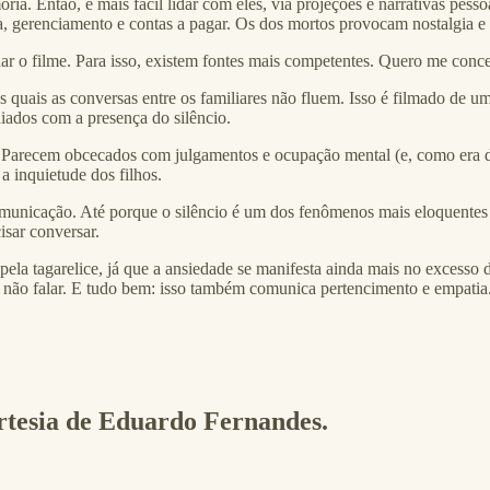
a. Então, é mais fácil lidar com eles, via projeções e narrativas pessoa
a, gerenciamento e contas a pagar. Os dos mortos provocam nostalgia e 
har o filme. Para isso, existem fontes mais competentes. Quero me conce
as quais as conversas entre os familiares não fluem. Isso é filmado de 
diados com a presença do silêncio.
 Parecem obcecados com julgamentos e ocupação mental (e, como era de s
a inquietude dos filhos.
omunicação. Até porque o silêncio é um dos fenômenos mais eloquentes
isar conversar.
ela tagarelice, já que a ansiedade se manifesta ainda mais no excesso
não falar. E tudo bem: isso também comunica pertencimento e empatia
ortesia de Eduardo Fernandes.