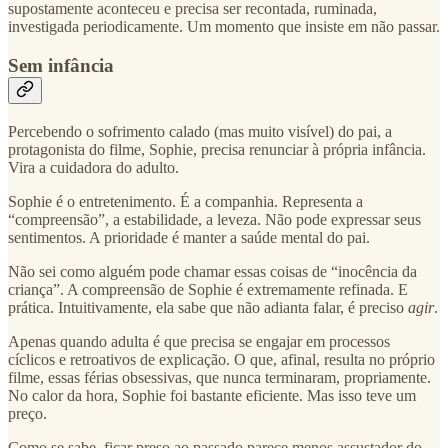
supostamente aconteceu e precisa ser recontada, ruminada,
investigada periodicamente. Um momento que insiste em não passar.
Sem infância
Percebendo o sofrimento calado (mas muito visível) do pai, a
protagonista do filme, Sophie, precisa renunciar à própria infância.
Vira a cuidadora do adulto.
Sophie é o entretenimento. É a companhia. Representa a
“compreensão”, a estabilidade, a leveza. Não pode expressar seus
sentimentos. A prioridade é manter a saúde mental do pai.
Não sei como alguém pode chamar essas coisas de “inocência da
criança”. A compreensão de Sophie é extremamente refinada. E
prática. Intuitivamente, ela sabe que não adianta falar, é preciso
agir
.
Apenas quando adulta é que precisa se engajar em processos
cíclicos e retroativos de explicação. O que, afinal, resulta no próprio
filme, essas férias obsessivas, que nunca terminaram, propriamente.
No calor da hora, Sophie foi bastante eficiente. Mas isso teve um
preço.
Como se sabe, ficar preso ao passado parece menos assustador do