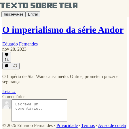
Inscreva-se
Entrar
O imperialismo da série Andor
Eduardo Fernandes
nov 28, 2023
14
O Império de Star Wars causa medo. Outros, prometem prazer e
segurança.
Leia →
Comentários
© 2026 Eduardo Fernandes
·
Privacidade
∙
Termos
∙
Aviso de coleta