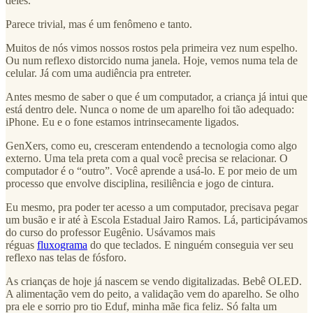
deles.
Parece trivial, mas é um fenômeno e tanto.
Muitos de nós vimos nossos rostos pela primeira vez num espelho.
Ou num reflexo distorcido numa janela. Hoje, vemos numa tela de
celular. Já com uma audiência pra entreter.
Antes mesmo de saber o que é um computador, a criança já intui que
está dentro dele. Nunca o nome de um aparelho foi tão adequado:
iPhone. Eu e o fone estamos intrinsecamente ligados.
GenXers, como eu, cresceram entendendo a tecnologia como algo
externo. Uma tela preta com a qual você precisa se relacionar. O
computador é o “outro”. Você aprende a usá-lo. E por meio de um
processo que envolve disciplina, resiliência e jogo de cintura.
Eu mesmo, pra poder ter acesso a um computador, precisava pegar
um busão e ir até à Escola Estadual Jairo Ramos. Lá, participávamos
do curso do professor Eugênio. Usávamos mais
réguas
fluxograma
do que teclados. E ninguém conseguia ver seu
reflexo nas telas de fósforo.
As crianças de hoje já nascem se vendo digitalizadas. Bebê OLED.
A alimentação vem do peito, a validação vem do aparelho. Se olho
pra ele e sorrio pro tio Eduf, minha mãe fica feliz. Só falta um