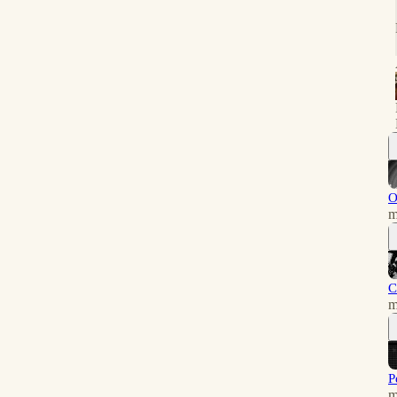
O
m
C
m
P
m