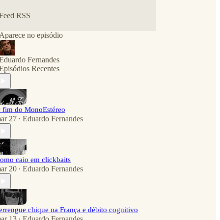
Feed RSS
Aparece no episódio
Eduardo Fernandes
Episódios Recentes
 fim do MonoEstéreo
ar 27
Eduardo Fernandes
•
omo caio em clickbaits
ar 20
Eduardo Fernandes
•
errengue chique na França e débito cognitivo
ar 13
Eduardo Fernandes
•