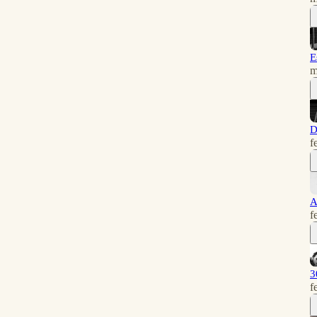
E
m
D
f
A
f
3
f