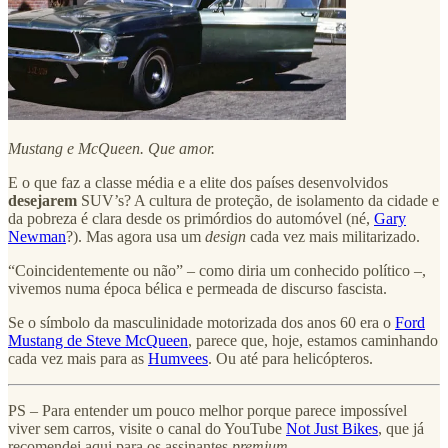
Mustang e McQueen. Que amor.
E o que faz a classe média e a elite dos países desenvolvidos
desejarem
SUV’s? A cultura de proteção, de isolamento da cidade e
da pobreza é clara desde os primórdios do automóvel (né,
Gary
Newman
?). Mas agora usa um
design
cada vez mais militarizado.
“Coincidentemente ou não” – como diria um conhecido político –,
vivemos numa época bélica e permeada de discurso fascista.
Se o símbolo da masculinidade motorizada dos anos 60 era o
Ford
Mustang de Steve McQueen
, parece que, hoje, estamos caminhando
cada vez mais para as
Humvees
. Ou até para helicópteros.
PS – Para entender um pouco melhor porque parece impossível
viver sem carros, visite o canal do YouTube
Not Just Bikes
, que já
recomendei aqui para os assinantes
premium
.