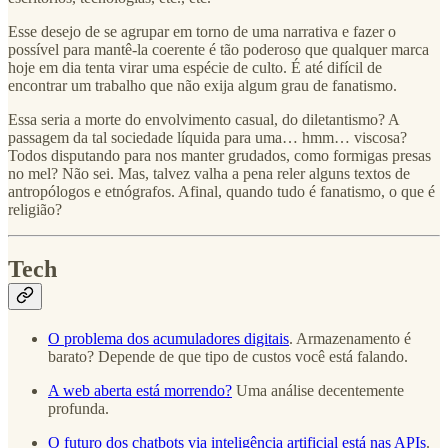
Esse desejo de se agrupar em torno de uma narrativa e fazer o
possível para mantê-la coerente é tão poderoso que qualquer marca
hoje em dia tenta virar uma espécie de culto. É até difícil de
encontrar um trabalho que não exija algum grau de fanatismo.
Essa seria a morte do envolvimento casual, do diletantismo? A
passagem da tal sociedade líquida para uma… hmm… viscosa?
Todos disputando para nos manter grudados, como formigas presas
no mel? Não sei. Mas, talvez valha a pena reler alguns textos de
antropólogos e etnógrafos. Afinal, quando tudo é fanatismo, o que é
religião?
Tech
O problema dos acumuladores digitais
. Armazenamento é
barato? Depende de que tipo de custos você está falando.
A web aberta está morrendo?
Uma análise decentemente
profunda.
O futuro dos chatbots via inteligência artificial está nas APIs
.