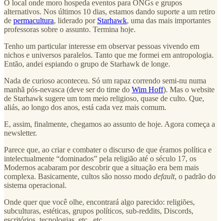
O local onde moro hospeda eventos para ONGs e grupos
alternativos. Nos últimos 10 dias, estamos dando suporte a um retiro
de
permacultura
, liderado por
Starhawk
, uma das mais importantes
professoras sobre o assunto. Termina hoje.
Tenho um particular interesse em observar pessoas vivendo em
nichos e universos paralelos. Tanto que me formei em antropologia.
Então, andei espiando o grupo de Starhawk de longe.
Nada de curioso aconteceu. Só um rapaz correndo semi-nu numa
manhã pós-nevasca (deve ser do time do
Wim Hoff
). Mas o website
de Starhawk sugere um tom meio religioso, quase de culto. Que,
aliás, ao longo dos anos, está cada vez mais comum.
E, assim, finalmente, chegamos ao assunto de hoje. Agora começa a
newsletter.
Parece que, ao criar e combater o discurso de que éramos política e
intelectualmente “dominados” pela religião até o século 17, os
Modernos acabaram por descobrir que a situação era bem mais
complexa. Basicamente, cultos são nosso modo
default
, o padrão do
sistema operacional.
Onde quer que você olhe, encontrará algo parecido: religiões,
subculturas, estéticas, grupos políticos, sub-reddits, Discords,
escritórios, tecnologias, etc., etc.