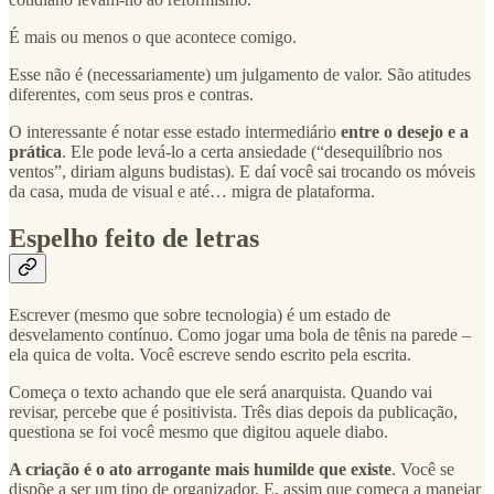
É mais ou menos o que acontece comigo.
Esse não é (necessariamente) um julgamento de valor. São atitudes
diferentes, com seus pros e contras.
O interessante é notar esse estado intermediário
entre o desejo e a
prática
. Ele pode levá-lo a certa ansiedade (“desequilíbrio nos
ventos”, diriam alguns budistas). E daí você sai trocando os móveis
da casa, muda de visual e até… migra de plataforma.
Espelho feito de letras
Escrever (mesmo que sobre tecnologia) é um estado de
desvelamento contínuo. Como jogar uma bola de tênis na parede –
ela quica de volta. Você escreve sendo escrito pela escrita.
Começa o texto achando que ele será anarquista. Quando vai
revisar, percebe que é positivista. Três dias depois da publicação,
questiona se foi você mesmo que digitou aquele diabo.
A criação é o ato arrogante mais humilde que existe
. Você se
dispõe a ser um tipo de organizador. E, assim que começa a manejar