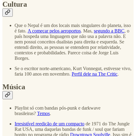
Cultura
Que o Nepal é um dos locais mais singulares do planeta, isso
é fato.
A começar pelos aeroportos
. Mas,
segundo a BBC
, o
país hospeda uma linguagem que não usa a palavra não. E
nem possui conceitos dualistas para direita e esquerda. Se
entendi direito, as pessoas se entendem por relatividade,
contextos e probabilidades. Parece coisa de Jorge Luis
Borges.
Se o escritor norte-americano, Kurt Vonnegut, estivesse vivo,
faria 100 anos em novembro.
Perfil dele na The Critic
.
Música
Playlist só com bandas pós-punk e darkwave
brasileiras?
Temos
.
Irresistível reedição de um compacto
de 1971 do The Jungle
Rat USA, uma daquelas bandas de funk / soul que fariam
bonito no programa de rádio
Downtown Soulville
. Isso sim é