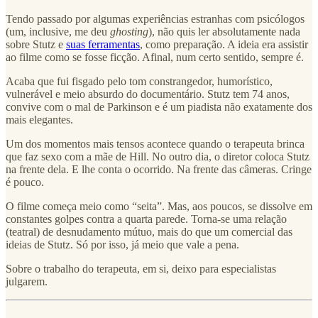
Tendo passado por algumas experiências estranhas com psicólogos
(um, inclusive, me deu
ghosting
), não quis ler absolutamente nada
sobre Stutz e
suas ferramentas
, como preparação. A ideia era assistir
ao filme como se fosse ficção. Afinal, num certo sentido, sempre é.
Acaba que fui fisgado pelo tom constrangedor, humorístico,
vulnerável e meio absurdo do documentário. Stutz tem 74 anos,
convive com o mal de Parkinson e é um piadista não exatamente dos
mais elegantes.
Um dos momentos mais tensos acontece quando o terapeuta brinca
que faz sexo com a mãe de Hill. No outro dia, o diretor coloca Stutz
na frente dela. E lhe conta o ocorrido. Na frente das câmeras. Cringe
é pouco.
O filme começa meio como “seita”. Mas, aos poucos, se dissolve em
constantes golpes contra a quarta parede. Torna-se uma relação
(teatral) de desnudamento mútuo, mais do que um comercial das
ideias de Stutz. Só por isso, já meio que vale a pena.
Sobre o trabalho do terapeuta, em si, deixo para especialistas
julgarem.