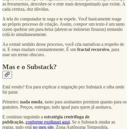
as ferramentas, descobre-se o ente mais desorganizado que existe. A
cada certeza, dez dúvidas.
A tela do computador te suga e te expele. Você basicamente reage
ao próprio processo de criação. Assim,
compor
um texto é um tanto
como quebrar um para-brisa (abrem-se inúmeras fissuras) tentando
colá-lo simultaneamente.
Ao extrair sentido desse processo, você cria narrativas a respeito de
si. E estas mudam constantemente. É um
fractal recursivo
, para
usar um termo obscuro.
Mas e o Substack?
Está vendo? Era para explicar a migração pro Substack e olha onde
fui parar.
Primeiro:
nada muda
, tanto para assinantes premium quanto para os
gratuitos. Preços, entregas, tudo igual para quem já assinava.
E continuo seguindo a
estratégia centrífuga de
publicação
,
conforme expliquei aqui
. Se o Substack mudar as
regras, tudo está
no meu site
. Zona Autônoma Temporária.