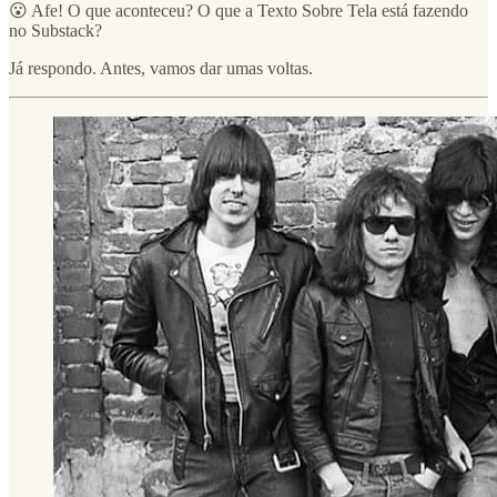
😮 Afe! O que aconteceu? O que a Texto Sobre Tela está fazendo
no Substack?
Já respondo. Antes, vamos dar umas voltas.