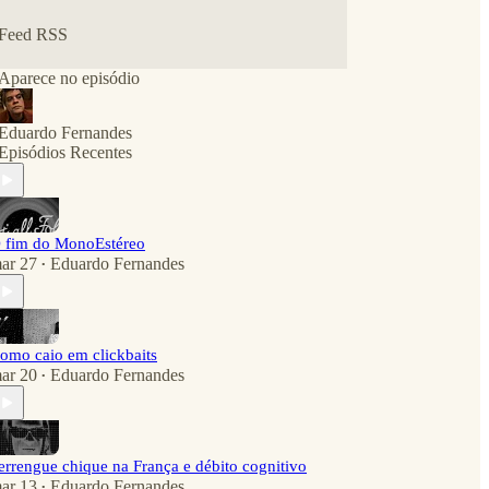
Feed RSS
Aparece no episódio
Eduardo Fernandes
Episódios Recentes
 fim do MonoEstéreo
ar 27
Eduardo Fernandes
•
omo caio em clickbaits
ar 20
Eduardo Fernandes
•
errengue chique na França e débito cognitivo
ar 13
Eduardo Fernandes
•