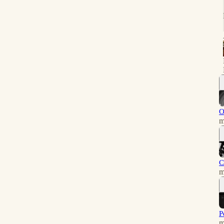
O
m
C
m
P
m