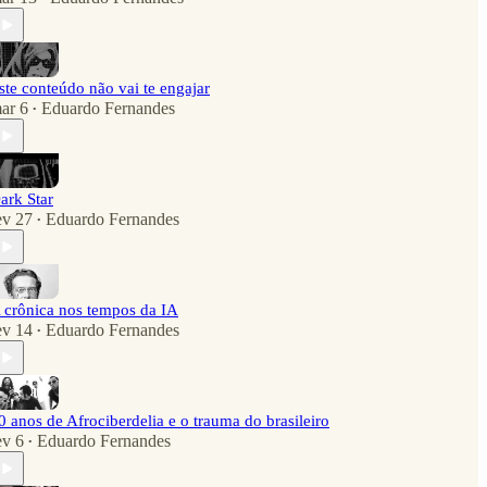
ste conteúdo não vai te engajar
ar 6
Eduardo Fernandes
•
ark Star
ev 27
Eduardo Fernandes
•
 crônica nos tempos da IA
ev 14
Eduardo Fernandes
•
0 anos de Afrociberdelia e o trauma do brasileiro
ev 6
Eduardo Fernandes
•