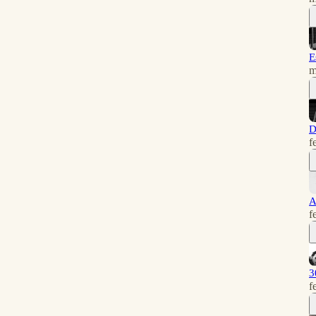
E
m
D
f
A
f
3
f