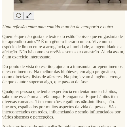
Uma reflexão entre uma comida murcha de aeroporto e outra.
Quem é que não gosta de textos do estilo “coisas que eu gostaria de
ter aprendido antes”? É um gênero literário único. Vive numa
espécie de limbo entre a arrogância, a humildade, a ingenuidade e a
afetação. Não há como escrevê-los sem soar canastrão. Ainda assim,
é um exercício interessante.
Do ponto de vista do escritor, ajudam a transmutar arrependimentos
e ressentimentos. Na melhor das hipóteses, em algo pragmático,
como diretrizes, listas de afazeres. Na pior, levam à ingênua crença
de que o autor superou algo, que passou de fase.
Qualquer pessoa que tenha experiência em tentar mudar hábitos,
sabe que essa é uma tarefa longa. E enganosa. É que hábitos têm
diversas camadas. Têm conexões e gatilhos não-intuitivos, não-
lineares, espalhados por muitos aspectos da vida da pessoa. São
interconectados em redes, influenciando e sendo influenciados por
vários sistemas e percepções.
Assim, os textos de autoavaliação pública podem tanto virar um