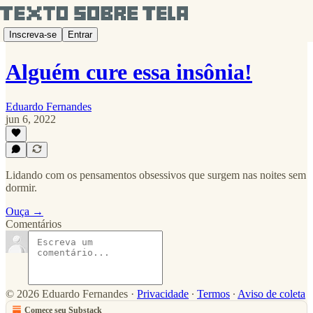
Inscreva-se
Entrar
Alguém cure essa insônia!
Eduardo Fernandes
jun 6, 2022
Lidando com os pensamentos obsessivos que surgem nas noites sem
dormir.
Ouça →
Comentários
© 2026 Eduardo Fernandes
·
Privacidade
∙
Termos
∙
Aviso de coleta
Comece seu Substack