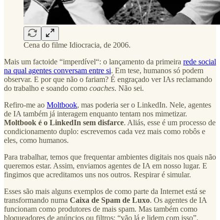
Cena do filme Idiocracia, de 2006.
Mais um factoide “imperdível“: o lançamento da primeira
rede social
na qual agentes conversam entre si
. Em tese, humanos só podem
observar. E por que não o fariam? É engraçado ver IAs reclamando
do trabalho e soando como
coaches
. Não sei.
Refiro-me ao
Moltbook
, mas poderia ser o LinkedIn. Nele, agentes
de IA também já interagem enquanto tentam nos mimetizar.
Moltbook é o LinkedIn sem disfarce
. Aliás, esse é um processo de
condicionamento duplo: escrevemos cada vez mais como robôs e
eles, como humanos.
Para trabalhar, temos que frequentar ambientes digitais nos quais não
queremos estar. Assim, enviamos agentes de IA em nosso lugar. E
fingimos que acreditamos uns nos outros. Respirar é simular.
Esses são mais alguns exemplos de como parte da Internet está se
transformando numa
Caixa de Spam de Luxo
. Os agentes de IA
funcionam como produtores de mais spam. Mas também como
bloqueadores de anúncios ou filtros: “vão lá e lidem com isso”.