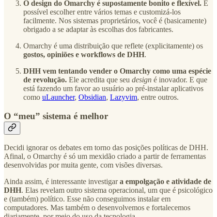
O design do Omarchy é supostamente bonito e flexível.
É
possível escolher entre vários temas e customizá-los
facilmente. Nos sistemas proprietários, você é (basicamente)
obrigado a se adaptar às escolhas dos fabricantes.
Omarchy é uma distribuição que reflete (explicitamente) os
gostos, opiniões e workflows de DHH
.
DHH vem tentando vender o Omarchy como uma espécie
de revolução.
Ele acredita que seu
design
é inovador. E que
está fazendo um favor ao usuário ao pré-instalar aplicativos
como
uLauncher
,
Obsidian
,
Lazyvim
, entre outros.
O “meu” sistema é melhor
Decidi ignorar os debates em torno das posições políticas de DHH.
Afinal, o Omarchy é só um mexidão criado a partir de ferramentas
desenvolvidas por muita gente, com visões diversas.
Ainda assim, é interessante investigar
a empolgação e atividade de
DHH
. Elas revelam outro sistema operacional, um que é psicológico
e (também) político. Esse não conseguimos instalar em
computadores. Mas também o desenvolvemos e fortalecemos
diariamente, por meio do uso da tecnologia.