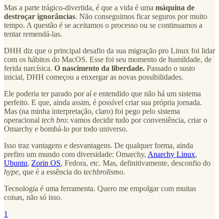
Mas a parte trágico-divertida, é que a vida é uma
máquina de
destroçar ignorâncias
. Não conseguimos ficar seguros por muito
tempo. A questão é se aceitamos o processo ou se continuamos a
tentar remendá-las.
DHH diz que o principal desafio da sua migração pro Linux foi lidar
com os hábitos do MacOS. Esse foi seu momento de humildade, de
ferida narcísica.
O nascimento da liberdade.
Passado o susto
inicial, DHH começou a enxergar as novas possibilidades.
Ele poderia ter parado por aí e entendido que não há um sistema
perfeito. E que, ainda assim, é possível criar sua própria jornada.
Mas (na minha interpretação, claro) foi pego pelo sistema
operacional
tech bro
: vamos decidir tudo por conveniência, criar o
Omarchy e bombá-lo por todo universo.
Isso traz vantagens e desvantagens. De qualquer forma, ainda
prefiro um mundo com diversidade: Omarchy,
Anarchy Linux
,
Ubuntu
,
Zorin OS
, Fedora, etc. Mas, definitivamente, desconfio do
hype
, que é a essência do
techbrolismo
.
Tecnologia é uma ferramenta. Quero me empolgar com muitas
coisas, não só isso.
1