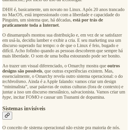
DHH é, basicamente, um novato no Linux. Após 20 anos trancado
no MacOS, está impressionado com a liberdade e capacidade do
Pinguim, um sistema que, há décadas,
está por trás de
praticamente toda a Internet
.
O dinamarquês montou sua distribuição e, em vez de se satisfazer
em usá-la, decidiu lamber e exibir a cria. E seu marketing usa um
discurso superado faz tempo: o de que o Linux é feio, bugado e
difícil. Acho fofinho quando as pessoas descobrem que sempre há
mais liberdade. O som de uma bolha estourando pode ser bonito.
Ao trazer um visual diferenciado, o Omarchy mostra que
outros
designs são possíveis
, que outras experiências existem. Mas,
essencialmente, o Omarchy revela outro sistema operacional: o do
techbrolismo
. Ainda é a Apple falando: vamos criar um design
“minimalista”, usar palavras de outras culturas (fora de contexto) e
juntar a isso um discurso messiânico, salvacionista. Vamos criar um
hype
, incitar FOMO e causar um Tsunami de dopamina.
Sistemas invisíveis
O conceito de sistema operacional não existe pra maioria de nós.