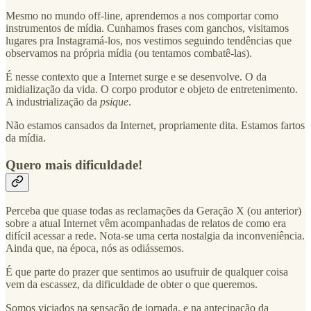
Mesmo no mundo off-line, aprendemos a nos comportar como
instrumentos de mídia. Cunhamos frases com ganchos, visitamos
lugares pra Instagramá-los, nos vestimos seguindo tendências que
observamos na própria mídia (ou tentamos combatê-las).
É nesse contexto que a Internet surge e se desenvolve. O da
midialização da vida. O corpo produtor e objeto de entretenimento.
A industrialização da
psique
.
Não estamos cansados da Internet, propriamente dita. Estamos fartos
da mídia.
Quero mais dificuldade!
Perceba que quase todas as reclamações da Geração X (ou anterior)
sobre a atual Internet vêm acompanhadas de relatos de como era
difícil acessar a rede. Nota-se uma certa nostalgia da inconveniência.
Ainda que, na época, nós as odiássemos.
É que parte do prazer que sentimos ao usufruir de qualquer coisa
vem da escassez, da dificuldade de obter o que queremos.
Somos viciados na sensação de jornada, e na antecipação da