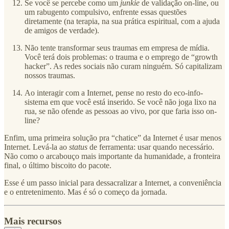
Se você se percebe como um
junkie
de validação on-line, ou
um rabugento compulsivo, enfrente essas questões
diretamente (na terapia, na sua prática espiritual, com a ajuda
de amigos de verdade).
Não tente transformar seus traumas em empresa de mídia.
Você terá dois problemas: o trauma e o emprego de “growth
hacker”. As redes sociais não curam ninguém. Só capitalizam
nossos traumas.
Ao interagir com a Internet, pense no resto do eco-info-
sistema em que você está inserido. Se você não joga lixo na
rua, se não ofende as pessoas ao vivo, por que faria isso on-
line?
Enfim, uma primeira solução pra “chatice” da Internet é usar menos
Internet. Levá-la ao
status
de ferramenta: usar quando necessário.
Não como o arcabouço mais importante da humanidade, a fronteira
final, o último biscoito do pacote.
Esse é um passo inicial para dessacralizar a Internet, a conveniência
e o entretenimento. Mas é só o começo da jornada.
Mais recursos